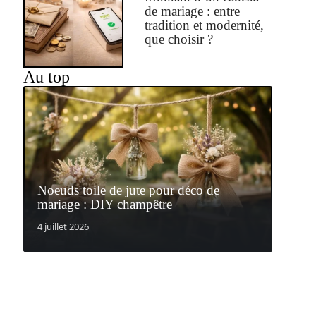
de mariage : entre
tradition et modernité,
que choisir ?
Au top
Noeuds toile de jute pour déco de
mariage : DIY champêtre
4 juillet 2026