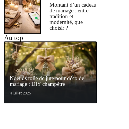
Montant d’un cadeau
de mariage : entre
tradition et
modernité, que
choisir ?
Au top
Noeuds toile de jute pour déco de
mariage : DIY champêtre
4 juillet 2026