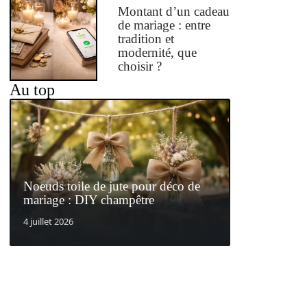
Montant d’un cadeau
de mariage : entre
tradition et
modernité, que
choisir ?
Au top
Noeuds toile de jute pour déco de
mariage : DIY champêtre
4 juillet 2026