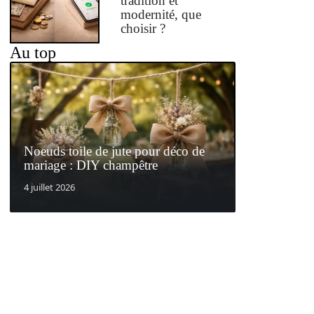
tradition et
modernité, que
choisir ?
Au top
Noeuds toile de jute pour déco de
mariage : DIY champêtre
4 juillet 2026