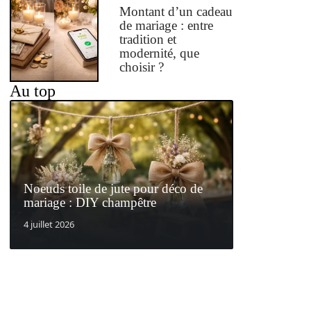
Montant d’un cadeau
de mariage : entre
tradition et
modernité, que
choisir ?
Au top
Noeuds toile de jute pour déco de
mariage : DIY champêtre
4 juillet 2026